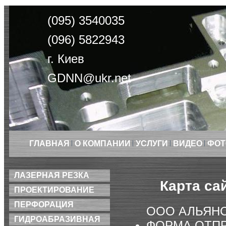
(095) 3540035
(096) 5822943
г. Киев
GDNN@ukr.net
ГЛАВНАЯ
О КОМПАНИИ
УСЛУГИ
ВИДЕО
ФОТ
ЛАЗЕРНАЯ РЕЗКА
Карта са
ПРОЕКТИРОВАНИЕ
ПЕРФОРАЦИЯ
ООО АЛЬЯН
ГИДРОАБРАЗИВНАЯ
ФОРМА ОТП