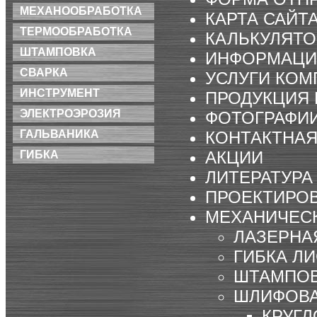
МЕХАНООБРАБОТКА
КАРТА САЙТ
ТЕРМООБРАБОТКА
КАЛЬКУЛЯТО
ШТАМПОВКА
ИНФОРМАЦИ
СВАРКА
УСЛУГИ КОМ
ИНСТРУМЕНТ
ПРОДУКЦИЯ
ЭЛЕКТРОЭРОЗИЯ
ФОТОГРАФИ
КОНТАКТНА
ГАЛЬВАНИКА
АКЦИИ
ГИБКА
ЛИТЕРАТУРА
ПРОЕКТИРО
МЕХАНИЧЕС
ЛАЗЕРНА
ГИБКА Л
ШТАМПО
ШЛИФОВ
КРУГЛ