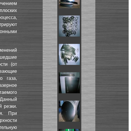
учением
 плоских
роцесса,
трируют
онными
менений
рошедшие
сти (от
ивающие
о газа,
азерное
гаемого
 Данный
 резки.
ия. При
рхности
тельную