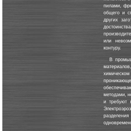
пилами, фр
общего и с
других заг
достоинства
производите
или невозм
контуру.
В промыш
материалов,
химическом
проникающ
обеспечива
методами, н
и требуют 
Электроэр
разделения
одновременн