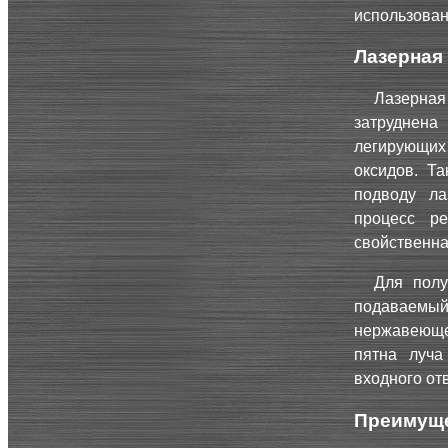
использован
Лазерная
Лазерная
затруднена
легирующих
оксидов. Т
подводу ла
процесс ре
свойственна
Для полу
подаваемы
нержавеюще
пятна луча
входного от
Преимуще