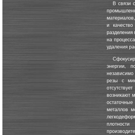
В связи 
промышлен
материалов,
и качество
разделения 
на процесса
удаления ра
Сфокусир
энергии, 
независимо 
резы с мин
отсутствуе
возникают м
остаточные
металлов м
легкодеформ
плотности
производите