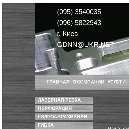
(095) 3540035
(096) 5822943
г. Киев
GDNN@UKR.NET
ГЛАВНАЯ
О КОМПАНИИ
УСЛУГИ
ЛАЗЕРНАЯ РЕЗКА
ПЕРФОРАЦИЯ
ГИДРОАБРАЗИВНАЯ
ГИБКА
Наша фир