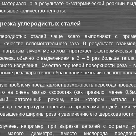
 материала, а в результате экзотермической реакции выд
большое количество теплоты.
 резка углеродистых сталей
глеродистых сталей чаще всего выполняют с приме
 качестве вспомогательного газа. В результате взаимод
с нагретым лучом металлом, протекает экзотермическая 
железа, обычно с выделением в 3 – 5 раз больше тепла,
рного излучения. Качество торцевой поверхности реза – 
ромке реза характерно образование незначительного напл
ую проблему представляет возможность перехода процесса
го на очень малых скоростях (как правило, менее 0,5м/
емый автогенный режим, при котором металл на
ся до температуры горения за пределами воздействия лу
повышению ширины реза и увеличению его шероховатости.
лучаев, например, при вырезке деталей с острыми у
ми малого диаметра, вместо кислорода предпочти