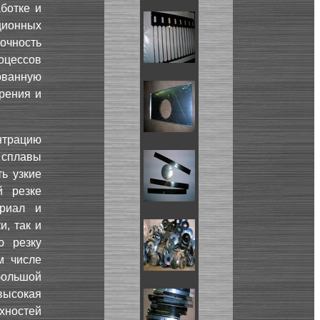
ботке и
ционных
очность
оцессов
нованную
орения и
нтрацию
 сплавы
ь узкие
й резке
ериал и
, так и
ю резку
м числе
большой
ысокая
хностей