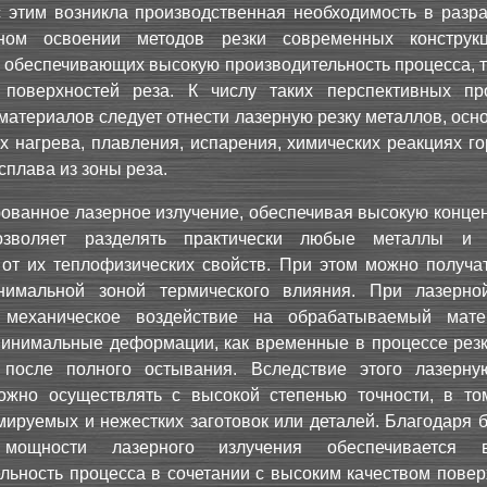
с этим возникла производственная необходимость в разра
ном освоении методов резки современных конструк
 обеспечивающих высокую производительность процесса, т
 поверхностей реза. К числу таких перспективных пр
материалов следует отнести лазерную резку металлов, ос
х нагрева, плавления, испарения, химических реакциях г
сплава из зоны реза.
ованное лазерное излучение, обеспечивая высокую конце
позволяет разделять практически любые металлы и
от их теплофизических свойств. При этом можно получат
имальной зоной термического влияния. При лазерно
т механическое воздействие на обрабатываемый мат
инимальные деформации, как временные в процессе резки
 после полного остывания. Вследствие этого лазерну
ожно осуществлять с высокой степенью точности, в то
ируемых и нежестких заготовок или деталей. Благодаря 
 мощности лазерного излучения обеспечивается в
льность процесса в сочетании с высоким качеством повер