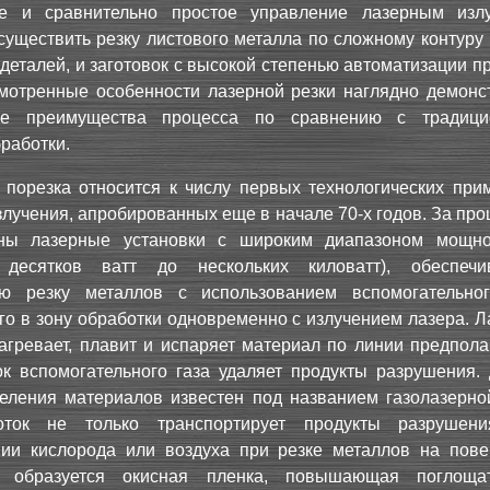
ое и сравнительно простое управление лазерным изл
существить резку листового металла по сложному контуру
деталей, и заготовок с высокой степенью автоматизации п
смотренные особенности лазерной резки наглядно демонс
ые преимущества процесса по сравнению с традици
работки.
 порезка относится к числу первых технологических при
злучения, апробированных еще в начале 70-х годов. За п
ны лазерные установки с широким диапазоном мощно
 десятков ватт до нескольких киловатт), обеспеч
ю резку металлов с использованием вспомогательног
о в зону обработки одновременно с излучением лазера. Л
агревает, плавит и испаряет материал по линии предпола
ок вспомогательного газа удаляет продукты разрушения.
еления материалов известен под названием газолазерной
оток не только транспортирует продукты разрушен
нии кислорода или воздуха при резке металлов на пове
я образуется окисная пленка, повышающая поглоща