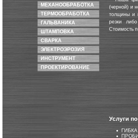
МЕХАНООБРАБОТКА
(черной) и 
ТЕРМООБРАБОТКА
толщины и 
резки либ
ГАЛЬВАНИКА
Стоимость п
ШТАМПОВКА
СВАРКА
ЭЛЕКТРОЭРОЗИЯ
ИНСТРУМЕНТ
ПРОЕКТИРОВАНИЕ
Услуги п
ГИБКА
ПРОБИ