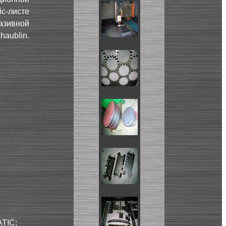
с-листе
азивной
aublin.
TIC;