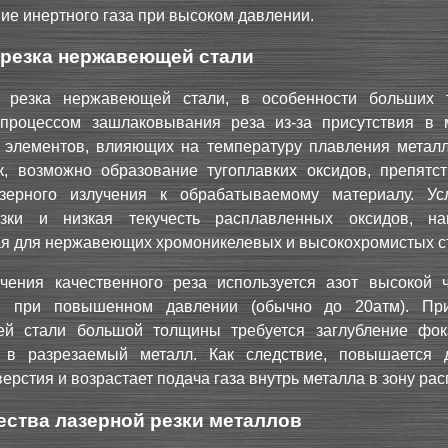
ие инертного газа при высоком давлении.
 резка нержавеющей стали
 резка нержавеющей стали, в особенности больших 
 процессом зашлаковывания реза из-за присутствия в 
 элементов, влияющих на температуру плавления металл
ак, возможно образование тугоплавких оксидов, препятс
зерного излучения к обрабатываемому материалу. Ус
зки и низкая текучесть расплавленных оксидов, на
я для нержавеющих хромоникелевых и высокохромистых с
чения качественного реза используется азот высокой ч
й при повышенном давлении (обычно до 20атм). Пр
й стали большой толщины требуется заглубление фок
 в разрезаемый металл. Как следствие, повышается 
верстия и возрастает подача газа внутрь металла в зону рас
ства лазерной резки металлов