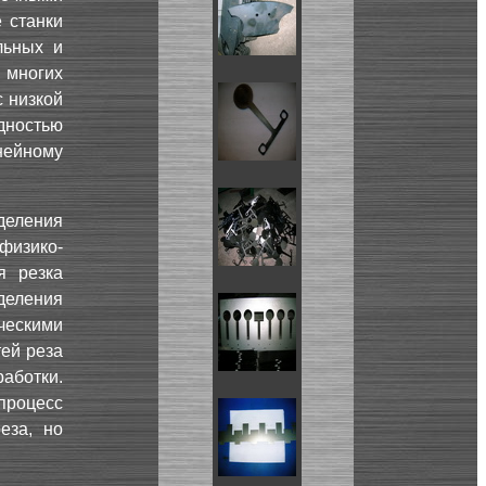
 станки
льных и
 многих
с низкой
удностью
нейному
деления
физико-
я резка
еления
ческими
тей реза
аботки.
процесс
еза, но