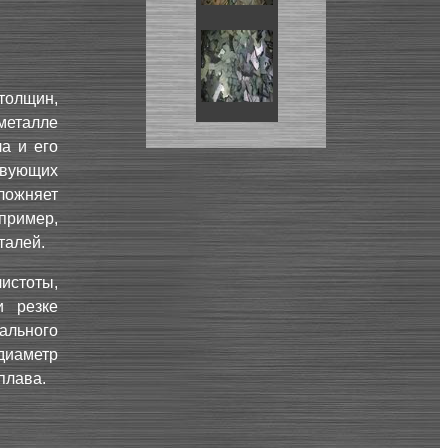
толщин,
металле
а и его
твующих
ложняет
пример,
талей.
истоты,
и резке
ального
диаметр
плава.