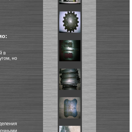
мо:
й в
угом, но
деления
точными