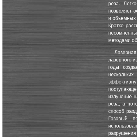
реза. Легк
позволяет о
и объемных 
Кратко рас
несомненн
методами об
Лазерная
лазерного и
годы созда
нескольких
эффективну
поступающег
излучение н
реза, а пот
способ разд
Газовый п
использова
разрушени