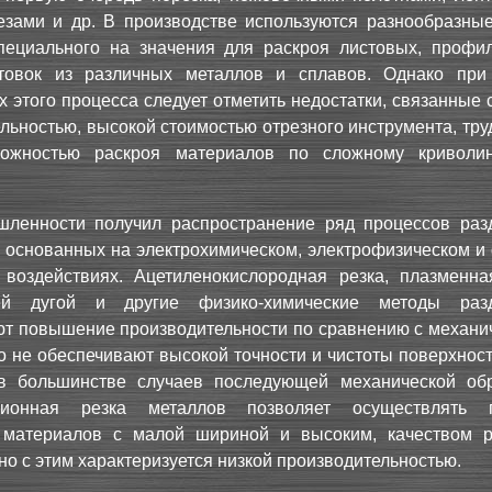
езами и др. В производстве используются разнообразные
пециального на значения для раскроя листовых, профи
отовок из различных металлов и сплавов. Однако при
х этого процесса следует отметить недостатки, связанные 
льностью, высокой стоимостью отрезного инструмента, тр
ожностью раскроя материалов по сложному криволи
ленности получил распространение ряд процессов раз
 основанных на электрохимическом, электрофизическом и 
 воздействиях. Ацетиленокислородная резка, плазменна
ей дугой и другие физико-химические методы разд
ют повышение производительности по сравнению с механи
о не обеспечивают высокой точности и чистоты поверхнос
в большинстве случаев последующей механической обр
озионная резка металлов позволяет осуществлять 
 материалов с малой шириной и высоким, качеством р
о с этим характеризуется низкой производительностью.