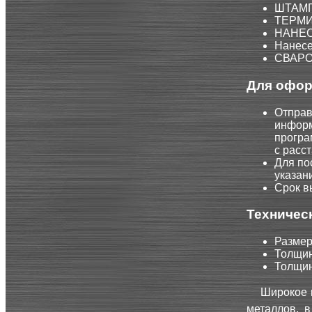
ШТАМП
ТЕРМИ
НАНЕС
Нанесе
СВАРО
Для офор
Отправ
информ
програ
с расс
Для по
указан
Срок в
Техничес
Размер 
Толщин
Толщин
Широкое 
металлов, 