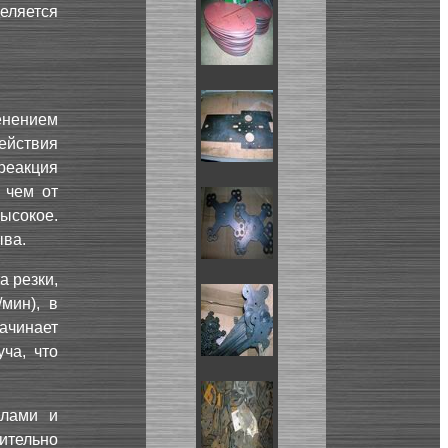
еляется
нением
ействия
реакция
 чем от
высокое.
ыва.
 резки,
мин), в
чинает
ча, что
глами и
тельно