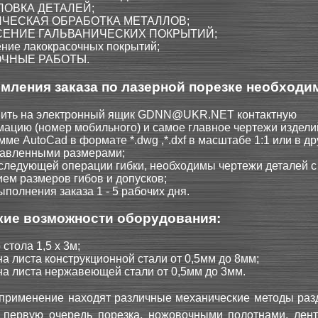
ОВКА ДЕТАЛЕЙ;
ЧЕСКАЯ ОБРАБОТКА МЕТАЛЛОВ;
ЕНИЕ ГАЛЬВАНИЧЕСКИХ ПОКРЫТИЙ;
ние лакокрасочных покрытий;
ЧНЫЕ РАБОТЫ.
мления заказа по лазерной порезке необходи
ить на электронный ящик
GDNN@UKR.NET
контактную
ацию (номер мобильного) и самое главное чертежи издели
мме AutoCad в формате *.dwg ,*.dxf в масштабе 1:1 или в др
тавленными размерами;
следующей операции гибки, необходимы чертежи деталей с
ием размеров гибов и допусков;
ыполнения заказа 1 - 5 рабочих дня.
кие возможности оборудования:
стола 1,5 х 3м;
а листа конструкционной стали от 0,5мм до 8мм;
а листа нержавеющей стали от 0,5мм до 3мм.
применение находят различные механические методы раз
в первую очередь порезка, ножовочными полотнами, лен