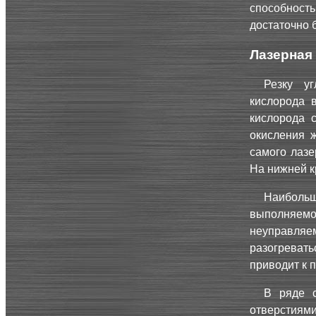
способность
достаточно 
Лазерная
Резку у
кислорода в
кислорода 
окисления 
самого лазе
На нижней к
Наибольш
выполняемо
неуправля
разогревать
приводит к 
В ряде с
отверстия