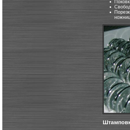
Поковк
Свобод
Порезк
ножниц
Штамповк