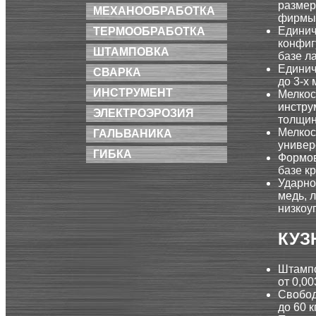
размер
МЕХАНООБРАБОТКА
фирмы 
Единич
ТЕРМООБРАБОТКА
конфиг
ШТАМПОВКА
базе л
Единич
СВАРКА
до 3-х
ИНСТРУМЕНТ
Мелкос
инстру
ЭЛЕКТРОЭРОЗИЯ
толщин
Мелкос
ГАЛЬВАНИКА
универс
ГИБКА
Формов
базе к
Ударно
медь, 
низкоу
КУЗ
Штампо
от 0,0
Свобод
до 60 кг