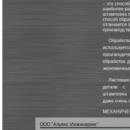
– это спосо
наиболее ра
штамповка п
способ обра
отличается 
производств
Обработк
использует
производит
обработка 
экономичны
Листовая
детали с 
штамповка 
даже очень
МЕХАНИЧЕ
ООО "Альянс-Инжиниринг"