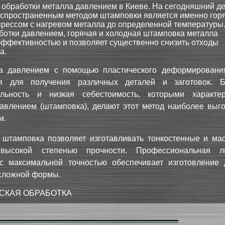
б обработки металла давлением в Киеве. На сегодняшний д
спространенным методом штамповки является именно гор
рессом с нагревом металла до определенной температуры.
ботки давлением, горячая и холодная штамповка металла
эффективностью и позволяет существенно снизить отходы
а.
а давлением с помощью пластического деформировани
ся для получения различных деталей и заготовок. 
ельность и низкая себестоимость, которыми характер
давлением (штамповка), делают этот метод наиболее выг
м.
 штамповка позволяет изготавливать тонкостенные и ма
высокой степенью прочности. Профессиональная ли
с максимальной точностью обеспечивает изготовление 
 сложной формы.
СКАЯ ОБРАБОТКА