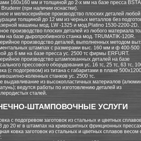
ами 160x160 мм и толщиной до 2-х мм на базе пресса BSTA
Bruderer (при наличии оснастки).
ное и мелкосерийное производство плоских деталей любой
урации толщиной до 12 мм из черных металлов без подгото
азерной машины мод. LW -1325 и мод.Platino 1530-2200-2D.
ное производство плоских деталей из любого материала т
 мм на базе дыропробивного станка мод.
TRUMATIK-120R.
ерийное производство деталей, выполненных методом выт
ментальных штампах с размерами выc. 160 мм и ф 400-500
ой до 6 мм на базе пресса ус. 2500 тс фирмы ERFURT.
ерийное производство штампованных деталей на базе
ального прессового оборудования ус. 16 тс, 25 тс, 63 тс, 10
ка (с подогревом) из титана с габаритами в плане 500x120
ривошипно-коленных станков ус. 2500 тс.
е выдавливание из высокопластичных материалов (алюми
латунь); ведутся работы по изготовлению деталей из
глеродистых сталей.
НЕЧНО-ШТАМПОВОЧНЫЕ УСЛУГИ
вка с подогревом заготовок из стальных и цветных сплаво
03 до 20 кг в штампах на кривошипных фрикционных прессах
ная ковка заготовок из стальных и цветных сплавов весом о
.