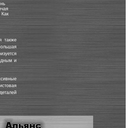
ень
ячая
 Как
я также
Большая
изуется
одным и
ссивные
стовая
деталей