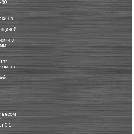
-80
вки на
олщиной
яжки в
 мм,
0 тс.
0 мм на
ний,
в весом
.
т 0,1