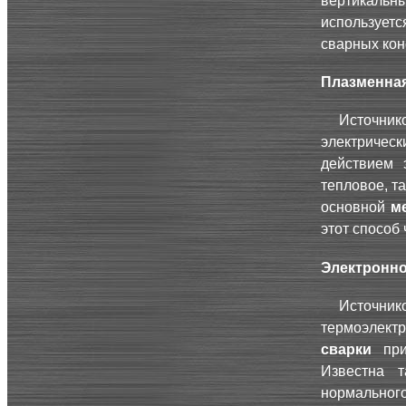
вертикаль
использует
сварных кон
Плазменная
Источник
электричес
действием 
тепловое, т
основной
м
этот способ
Электронно
Источник
термоэлект
сварки
при
Известна 
нормальног