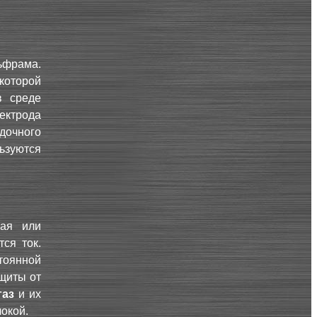
ьфрама.
которой
в среде
ектрода
дочного
ьзуются
ная или
ся ток.
стоянной
щиты от
газ
и их
окой.