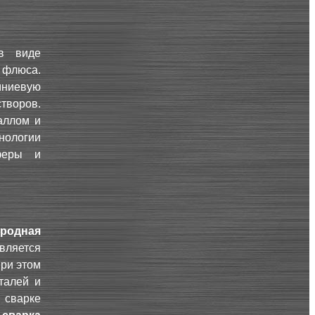
в виде
й флюса.
мниевую
створов.
аллом и
нологии
феры и
тродная
ляется
При этом
талей и
сварке