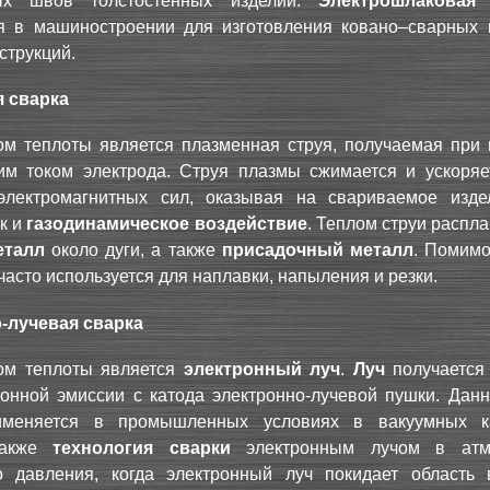
ных швов толстостенных изделий.
Электрошлаковая 
ся в машиностроении для изготовления ковано–сварных 
струкций.
 сварка
ом теплоты является плазменная струя, получаемая при 
ким током электрода. Струя плазмы сжимается и ускоряе
электромагнитных сил, оказывая на свариваемое изде
ак и
газодинамическое воздействие
. Теплом струи распл
еталл
около дуги, а также
присадочный металл
. Помимо
 часто используется для наплавки, напыления и резки.
-лучевая сварка
ом теплоты является
электронный луч
.
Луч
получается 
ронной эмиссии с катода электронно-лучевой пушки. Да
меняется в промышленных условиях в вакуумных ка
также
технология сварки
электронным лучом в атм
о давления, когда электронный луч покидает область 