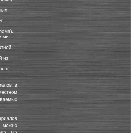
тых
ет
рома).
оями
ртной
й из
вых,
иалов в
местном
иваемых
ериалов
, можно
ава. На