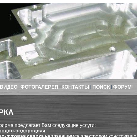
ВИДЕО
ФОТОГАЛЕРЕЯ
КОНТАКТЫ
ПОИСК
ФОРУМ
РКА
ирма предлагает Вам следующие услуги:
родно-водородная.
о-дуговая сварка
неплавящимся электродом конструкцио