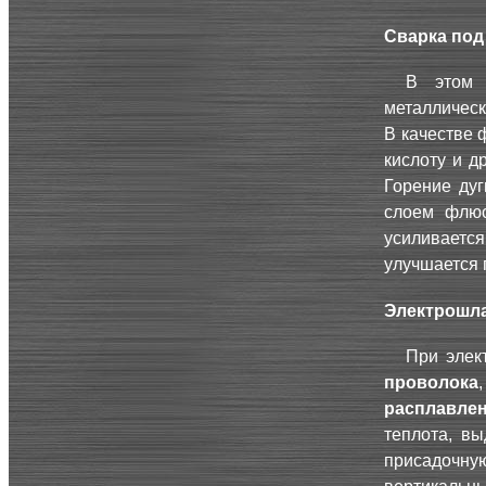
Сварка по
В этом 
металлическ
В качестве 
кислоту и д
Горение ду
слоем флюс
усиливает
улучшается 
Электрошла
При элек
проволока
расплавле
теплота, в
присадочну