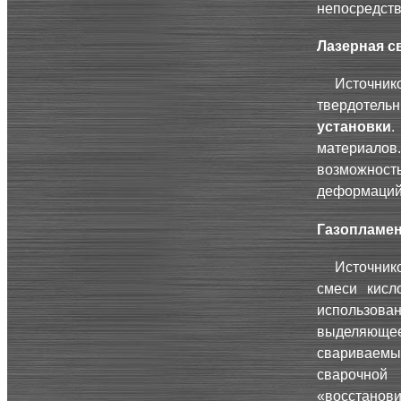
непосредст
Лазерная с
Источник
твердотел
установки
материало
возможност
деформаций 
Газопламен
Источник
смеси кисл
использов
выделяющее
свариваем
сварочн
«восстанови