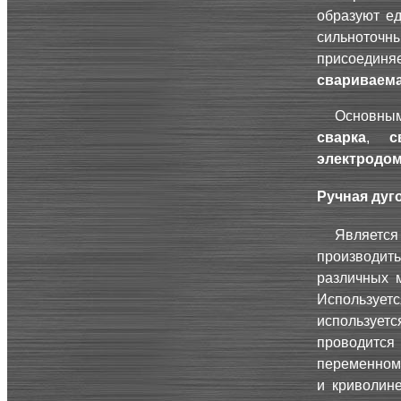
образуют е
сильноточ
присоединя
свариваема
Основным
сварка
,
с
электродо
Ручная дуг
Является
производит
различных 
Использу
использует
проводится
переменном
и криволин