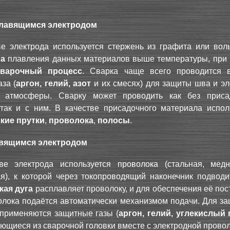
плавящимся электродом
ве электрода используется стержень из графита или вол
ра
плавления данных материалов выше температуры, при 
сварочный процесс
. Сварка чаще всего проводится 
за (
аргон, гелий, азот
и их смесях) для защиты шва и эл
 атмосферы. Сварку может проводить как без приса
 так и с ним. В качестве присадочного материала испол
кие прутки
,
проволока
,
полосы
.
авящимся электродом
ве электрода используется проволока (стальная, мед
), к которой через токопроводящий наконечник подводит
кая дуга
расплавляет проволоку, и для обеспечения её по
лока подаётся автоматически механизмом подачи. Для за
применяются защитные газы (
аргон, гелий, углекислый 
ающиеся из сварочной головки вместе с электродной провол