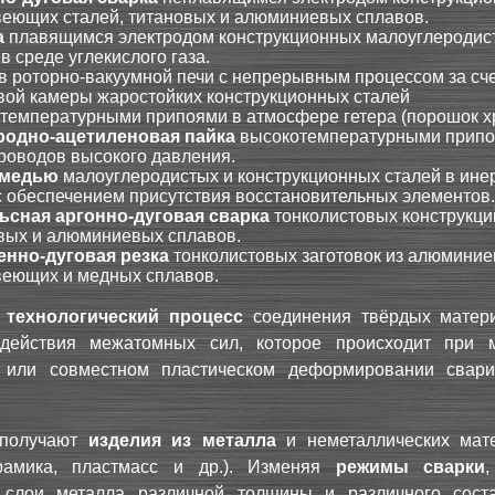
еющих сталей, титановых и алюминиевых сплавов.
а
плавящимся электродом конструкционных малоуглеродис
в среде углекислого газа.
в роторно-вакуумной печи с непрерывным процессом за сч
ой камеры жаростойких конструкционных сталей
температурными припоями в атмосфере гетера (порошок х
родно-ацетиленовая пайка
высокотемпературными прип
роводов высокого давления.
 медью
малоуглеродистых и конструкционных сталей в ине
с обеспечением присутствия восстановительных элементов.
ьсная аргонно-дуговая сварка
тонколистовых конструкци
вых и алюминиевых сплавов.
нно-дуговая резка
тонколистовых заготовок из алюминие
еющих и медных сплавов.
-
технологический процесс
соединения твёрдых матер
 действия межатомных сил, которое происходит при 
 или совместном пластическом деформировании свар
 получают
изделия из металла
и неметаллических мат
ерамика, пластмасс и др.). Изменяя
режимы сварки
 слои металла различной толщины и различного сост