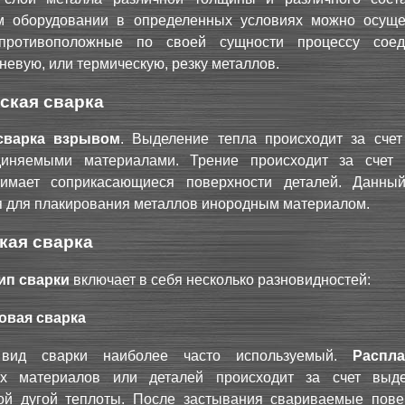
м оборудовании в определенных условиях можно осуще
противоположные по своей сущности процессу соед
невую, или термическую, резку металлов.
ская сварка
сварка взрывом
. Выделение тепла происходит за счет
иняемыми материалами. Трение происходит за счет 
имает соприкасающиеся поверхности деталей. Данны
 для плакирования металлов инородным материалом.
кая сварка
ип сварки
включает в себя несколько разновидностей:
овая сварка
вид сварки наиболее часто используемый.
Распла
х материалов или деталей происходит за счет выд
кой дугой теплоты. После застывания свариваемые пове