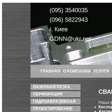
(095) 3540035
(096) 5822943
г. Киев
GDNN@ukr.net
ГЛАВНАЯ
О КОМПАНИИ
УСЛУГИ
ЛАЗЕРНАЯ РЕЗКА
СВА
ПЕРФОРАЦИЯ
ГИДРОАБРАЗИВНАЯ
Наша ф
Кисло
ПРОЕКТИРОВАНИЕ
Аргонн