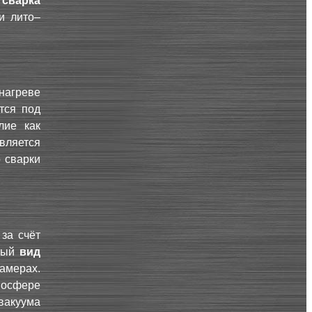
сварка
и лито–
нагреве
тся под
лие как
авляется
 сварки
за счёт
нный
вид
мерах.
осфере
вакуума