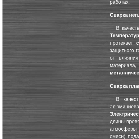
работах.
Сварка не
В качест
Температу
протекает
защитного га
от влияния
материала,
металличес
Сварка пл
В качест
алюминиевая
Электричес
длины прово
атмосферы 
смеси), под