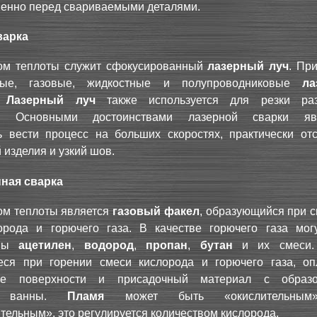
венно перед свариваемыми деталями.
варка
ом теплоты служит сфокусированный
лазерный луч
. Пр
ьные, газовые, жидкостные и полупроводниковые
ла
.
Лазерный луч
также используется для резки раз
в. Основными достоинствами лазерной сварки явл
ь вести процесс на больших скоростях, практически отс
изделия и узкий шов.
ная сварка
ом теплоты является
газовый факел
, образующийся при с
орода и горючего газа. В качестве горючего газа мог
аны
ацетилен
,
водород
,
пропан
,
бутан
и их смеси. 
ся при горении смеси кислорода и горючего газа, оп
ые поверхности и присадочный материал с образо
ой ванны.
Пламя
может быть «окислительным
тельным», это регулируется количеством кислорода.