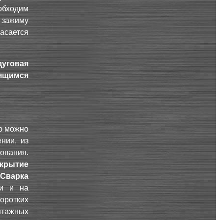
обходим
зажиму
касается
дуговая
ящимся
ю можно
нии, из
ования.
крытие
Сварка
ти и на
оротких
нтажных