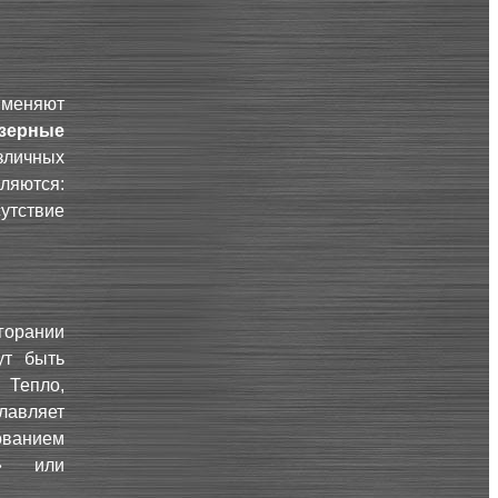
именяют
зерные
личных
яются:
утствие
горании
ут быть
Тепло,
лавляет
ванием
» или