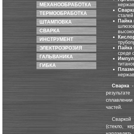
нержав
МЕХАНООБРАБОТКА
Сварк
ТЕРМООБРАБОТКА
сталей 
Пайка
ШТАМПОВКА
шлюзов
СВАРКА
высоко
Кисло
ИНСТРУМЕНТ
трубоп
Пайка
ЭЛЕКТРОЭРОЗИЯ
среде 
ГАЛЬВАНИКА
Импул
титано
ГИБКА
Плазме
нержав
Сварка
результате
сплавлении
частей.
Сваркой
(стекло, к
наплавлять