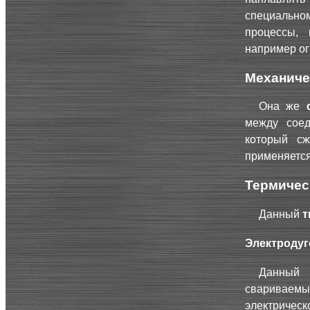
специально
процессы, 
например ог
Механиче
Она же
между соед
который сж
применяется
Термичес
Данный
т
Электродуг
Данный 
свариваемы
электричес