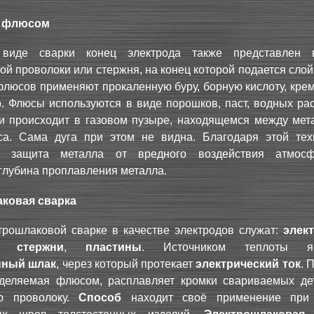
д флюсом
виде сварки конец электрода также представлен 
ой проволоки или стержня, на конец которой подается сло
флюсов применяют прокаленную буру, борную кислоту, кре
р. Флюсы используются в виде порошков, паст, водных ра
ги происходит в газовом пузыре, находящемся между мет
а. Сама дуга при этом не видна. Благодаря этой тех
ся защита металла от вредного воздействия атмос
глубина проплавления металла.
ковая сварка
трошлаковой сварке в качестве электродов служат:
элек
,
стержни
,
пластины
. Источником теплоты яв
нный шлак
, через который протекает
электрический ток
. 
ыделяемая флюсом, расплавляет кромки свариваемых де
ю проволоку.
Способ
находит своё применение при 