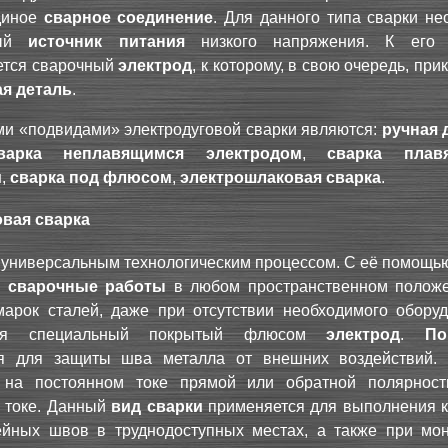
диное
сварное соединение
. Для данного типа сварки не
ный
источник питания
низкого напряжения. К его 
ется сварочный
электрод
, к которому, в свою очередь, при
я деталь
.
и «подвидами» электродуговой сварки являются:
ручная 
варка неплавящимся электродом
,
сварка плав
м
,
сварка под флюсом
,
электрошлаковая сварка
.
овая сварка
 универсальным технологическим процессом. С её помощь
ь
сварочные работы
в любом пространственном положе
марок сталей, даже при отсутствии необходимого оборуд
ется специальный покрытый флюсом
электрод
.
По
ся для защиты шва металла от внешних воздействий.
 на постоянном токе прямой или обратной полярнос
 токе. Данный
вид сварки
применяется для выполнения к
ейных швов в труднодоступных местах, а также при мо