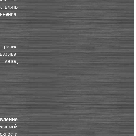
ствлять
инения,
 трения
взрыва,
й метод
вление
еляемой
рхности