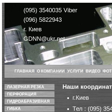
(095) 3540035 Viber
(096) 5822943
г. Киев
GDNN@ukr.net
ГЛАВНАЯ
О КОМПАНИИ
УСЛУГИ
ВИДЕО
ФОТ
Наши координа
ЛАЗЕРНАЯ РЕЗКА
ПЕРФОРАЦИЯ
г.Киев
ГИДРОАБРАЗИВНАЯ
Тел : (095) 35
ГИБКА