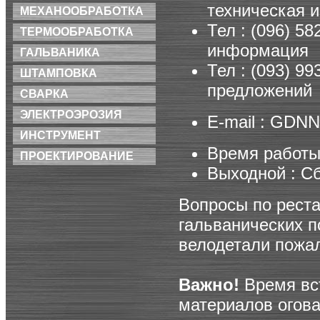
техническая 
МЕХАНООБРАБОТКА
Тел : (096) 5
ТЕРМООБРАБОТКА
информация
ГАЛЬВАНИКА
Тел : (093) 9
ШТАМПОВКА
предложений
СВАРКА
ЭЛЕКТРОЭРОЗИЯ
E-mail : GDNN
ИНСТРУМЕНТ
Время работы :
ПРОЕКТИРОВАНИЕ
Выходной : Сб
Вопросы по рест
гальванических по
велодетали пожа
Важно!
Время вст
материалов огова