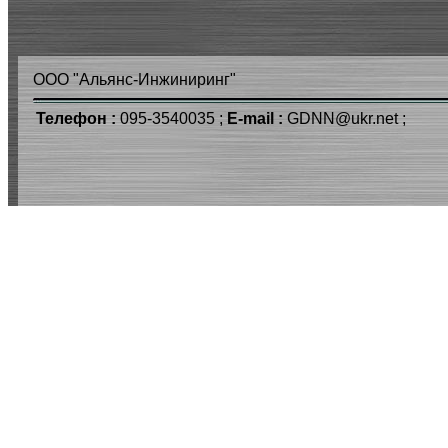
ООО "Альянс-Инжиниринг"
Телефон :
095-3540035 ;
E-mail :
GDNN@ukr.net ;