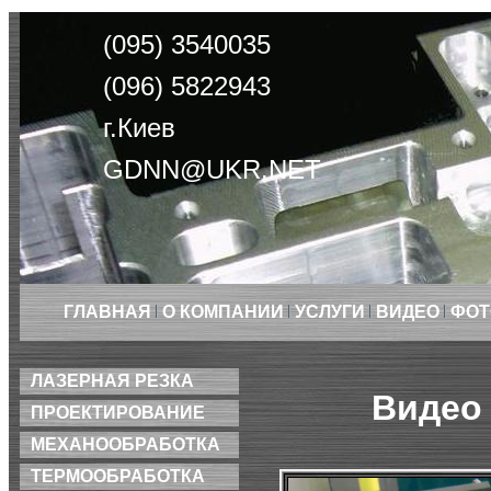
(095) 3540035
(096) 5822943
г.Киев
GDNN@UKR.NET
ГЛАВНАЯ
О КОМПАНИИ
УСЛУГИ
ВИДЕО
ФОТ
ЛАЗЕРНАЯ РЕЗКА
Видео
ПРОЕКТИРОВАНИЕ
МЕХАНООБРАБОТКА
ТЕРМООБРАБОТКА