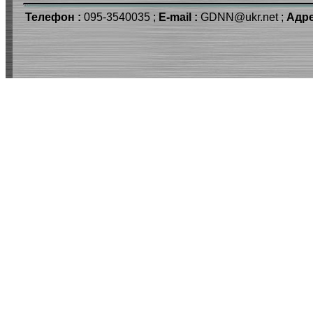
Телефон :
095-3540035 ;
E-mail :
GDNN@ukr.net ;
Адре