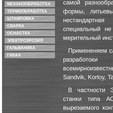
самой разнообр
МЕХАНООБРАБОТКА
формы, литьевы
ТЕРМООБРАБОТКА
ШТАМПОВКА
нестандартна
СВАРКА
специальный не
ОСНАСТКА
мерительный инст
ЭЛЕКТРОЭРОЗИЯ
ГАЛЬВАНИКА
Примененяем с
ГИБКА
разработоки
всемирноизвестны
Sandvik, Korloy, T
В частности
станки типа АС
вырезаемого ко