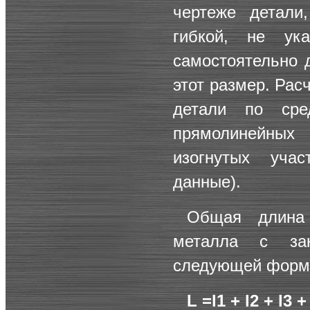
чертеже детали
гибкой, не ука
самостоятельно 
этот размер. Рас
детали по сре
прямолинейных
изогнутых уча
данные).
Общая длина 
металла с зак
следующей форм
L =l1 + l2 + l3 