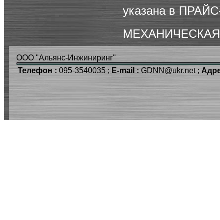
указана в
ПРАЙС
МЕХАНИЧЕСКАЯ
ООО "Альянс-Инжиниринг"
Телефон :
095-3540035 ;
E-mail :
GDNN@ukr.net ;
Адре