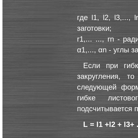
где l1, l2, l3,..
заготовки;
r1,... ..., rn - 
α1,..., αn - углы з
Если при гиб
закругления, т
следующей форм
гибке листов
подсчитывается 
L = l1 +l2 + l3+ 