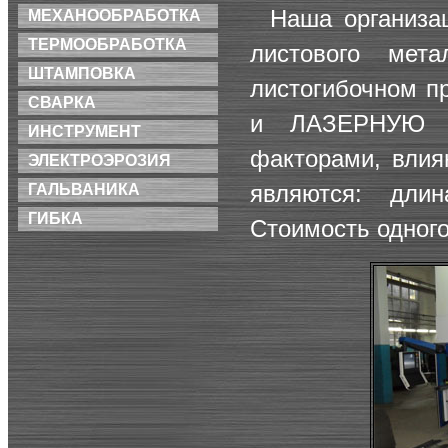
Наша организац
МЕХАНООБРАБОТКА
ТЕРМООБРАБОТКА
листового мет
ШТАМПОВКА
листогибочном п
СВАРКА
и
ЛАЗЕРНУЮ 
ИНСТРУМЕНТ
факторами, влия
ЭЛЕКТРОЭРОЗИЯ
являются: дли
ГАЛЬВАНИКА
ГИБКА
Стоимость одного