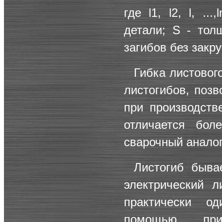
где l1, l2, l, .
детали; S - тол
загибов без закру
Гибка листовог
листогибов, позв
при производств
отличается бол
сварочный аналог
Листогиб быва
электрический л
практически о
помощью при