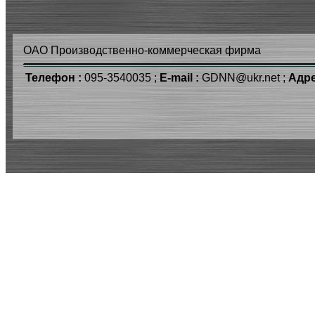
ОАО Производственно-коммерческая фирма
Телефон :
095-3540035 ;
E-mail :
GDNN@ukr.net ;
Адре