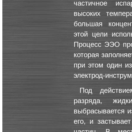
частичное исп
высоких темпер
большая концен
этой цели испол
Процесс ЭЭО про
которая заполняе
при этом один из
электрод-инструм
Под действи
разряда, жид
выбрасывается и
его, и застывае
частиц. В мес