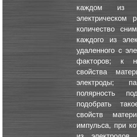
каждом из э
электрическом р
количество сни
каждого из эле
удаленного с эл
факторов; к н
свойства матер
электроды; п
полярность по
подобрать тако
свойств матер
импульса, при ко
из электродов