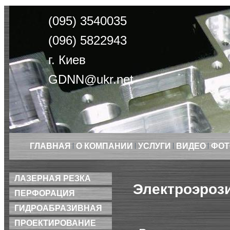
(095) 3540035
(096) 5822943
г. Киев
GDNN@ukr.net
ГЛАВНАЯ
О КОМПАНИИ
УСЛУГИ
ВИДЕО
ФОТ
ЛАЗЕРНАЯ РЕЗКА
Электроэрози
ПЕРФОРАЦИЯ
ГИДРОАБРАЗИВНАЯ
ПРОЕКТИРОВАНИЕ