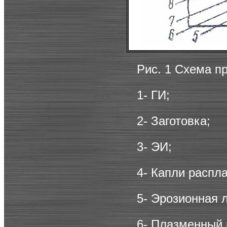
Рис. 1 Схема п
1- ГИ;
2- Заготовка;
3- ЭИ;
4- Капли распл
5- Эрозионная 
6- Плазменный 