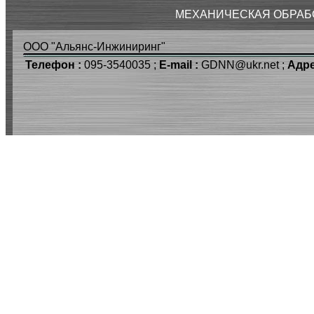
МЕХАНИЧЕСКАЯ ОБРАБ
ООО "Альянс-Инжиниринг"
Телефон :
095-3540035 ;
E-mail :
GDNN@ukr.net ;
Адре