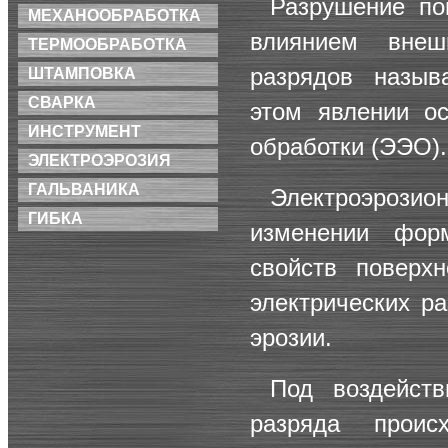
Разрушение по
МЕХАНООБРАБОТКА
влиянием внешн
ТЕРМООБРАБОТКА
разрядов назыв
ШТАМПОВКА
СВАРКА
этом явлении ос
ИНСТРУМЕНТ
обработки (ЭЭО).
ЭЛЕКТРОЭРОЗИЯ
ГАЛЬВАНИКА
Электроэрози
ГИБКА
изменении фор
свойств поверхн
электрических ра
эрозии.
Под воздейст
разряда проис