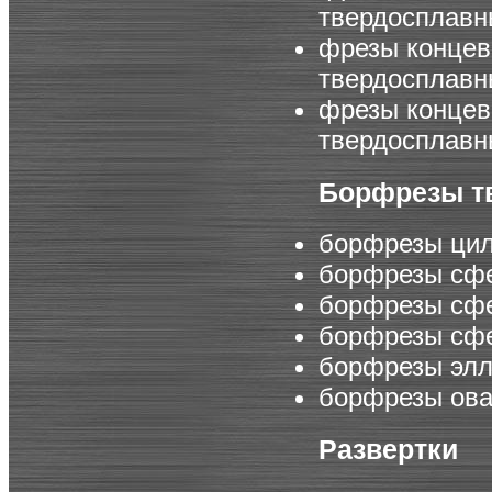
твердосплавн
фрезы конце
твердосплавн
фрезы конце
твердосплавн
Борфрезы т
борфрезы цил
борфрезы сф
борфрезы сфе
борфрезы сф
борфрезы эл
борфрезы ов
Развертки