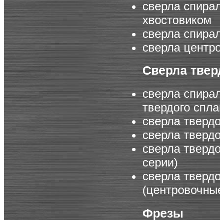
сверла спира
хвостовиком
сверла спира
сверла центр
Сверла тве
сверла спира
твердого спла
сверла тверд
сверла тверд
сверла тверд
серии)
сверла тверд
(центровочны
Фрезы