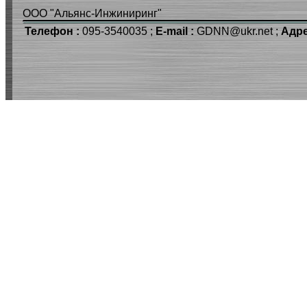
ООО "Альянс-Инжиниринг"
Телефон :
095-3540035 ;
E-mail :
GDNN@ukr.net ;
Адре