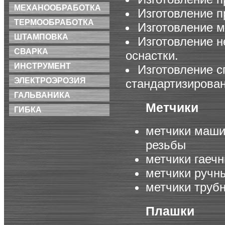
МЕХАНООБРАБОТКА
Изготовление п
ТЕРМООБРАБОТКА
Изготовление м
ШТАМПОВКА
Изготовление н
СВАРКА
оснастки.
ИНСТРУМЕНТ
Изготовление с
ЭЛЕКТРОЭРОЗИЯ
стандартизирован
ГАЛЬВАНИКА
Метчики
ГИБКА
метчики маши
резьбы
метчики гаеч
метчики ручн
метчики труб
Плашки