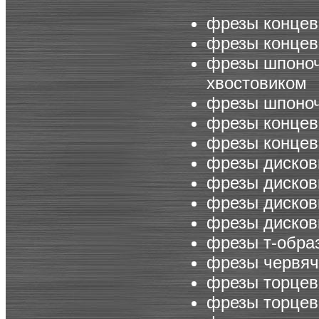
фрезы концев
фрезы концев
фрезы шпоноч
хвостовиком
фрезы шпоноч
фрезы концев
фрезы концев
фрезы дисков
фрезы дисков
фрезы дисков
фрезы диско
фрезы т-обра
фрезы червяч
фрезы торцев
фрезы торцев