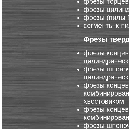
фрезы торцев
фрезы цилинд
фрезы (пилы 
сегменты к п
Фрезы твер
фрезы концев
цилиндрическ
фрезы шпоноч
цилиндрическ
фрезы концев
комбинирован
хвостовиком
фрезы концев
комбинирован
фрезы шпоно