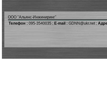
ООО "Альянс-Инжиниринг"
Телефон :
095-3540035 ;
E-mail :
GDNN@ukr.net ;
Адре