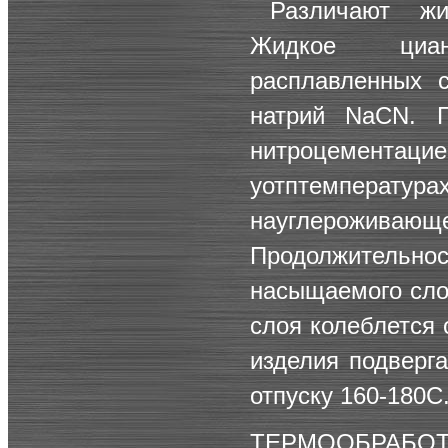
Различают жи
Жидкое циан
расплавленных 
натрий NaCN. Г
нитроцементацие
уотптемператур
науглерожи
Продолжительно
насыщаемого слоя
слоя колеблется 
изделия подверг
отпуску 160-180С
ТЕРМООБРАБОТ