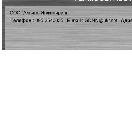
ООО "Альянс-Инжиниринг"
Телефон :
095-3540035 ;
E-mail :
GDNN@ukr.net ;
Адре