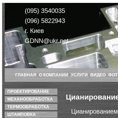
(095) 3540035
(096) 5822943
г. Киев
GDNN@ukr.net
ГЛАВНАЯ
О КОМПАНИИ
УСЛУГИ
ВИДЕО
ФОТ
ПРОЕКТИРОВАНИЕ
Цианировани
МЕХАНООБРАБОТКА
ТЕРМООБРАБОТКА
Цианирова
ШТАМПОВКА