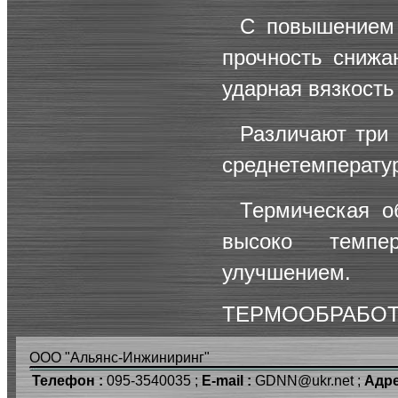
С повышением 
прочность снижа
ударная вязкость
Различают три 
среднетемперату
Термическая о
высоко темпер
улучшением.
ТЕРМООБРАБОТ
ООО "Альянс-Инжиниринг"
Телефон :
095-3540035 ;
E-mail :
GDNN@ukr.net ;
Адре