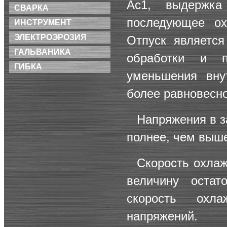
Ас1, выдержка
СВАРКА
последующее ох
ИНСТРУМЕНТ
ЭЛЕКТРОЭРОЗИЯ
Отпуск является
ГАЛЬВАНИКА
обработки и п
ГИБКА
уменьшения вну
более равновесно
Напряжения в з
полнее, чем выше
Скорость охлаж
величину оста
скорость охл
напряжений.