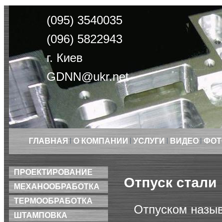
(095) 3540035
(096) 5822943
г. Киев
GDNN@ukr.net
ГЛАВНАЯ
О КОМПАНИИ
УСЛУГИ
ВИДЕО
ФОТ
ПРОЕКТИРОВАНИЕ
Отпуск стали
МЕХАНООБРАБОТКА
ТЕРМООБРАБОТКА
Отпуском назыв
ШТАМПОВКА