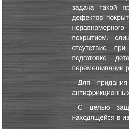
задача такой п
дефектов покрыти
неравномерно
покрытием, сли
отсутствие пр
подготовке де
перемешивании р
Для придания
антифрикционных
С целью защ
находящейся в и