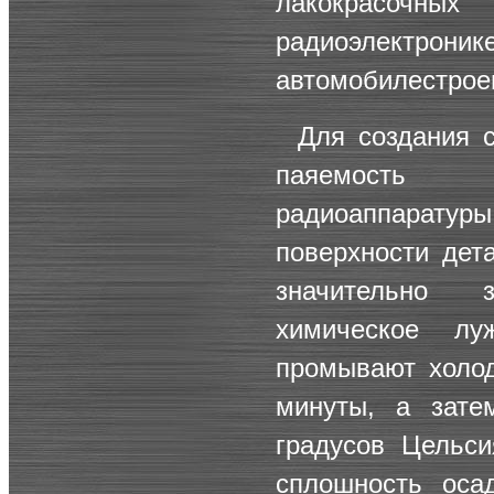
лакокрасочн
радиоэлектр
автомобилестрое
Для создания 
паяемость
радиоаппаратур
поверхности дет
значительно 
химическое лу
промывают холод
минуты, а зате
градусов Цельс
сплошность осад