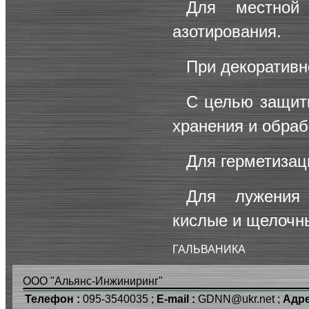
Для местной
азотирования.
При декоративн
С целью защиты
хранения и обраб
Для герметизац
Для лужения 
кислые и щелочн
ГАЛЬВАНИКА
ООО "Альянс-Инжиниринг"
Телефон :
095-3540035 ;
E-mail :
GDNN@ukr.net ;
Адре