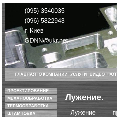
(095) 3540035
(096) 5822943
г. Киев
GDNN@ukr.net
ГЛАВНАЯ
О КОМПАНИИ
УСЛУГИ
ВИДЕО
ФОТ
ПРОЕКТИРОВАНИЕ
Лужение.
МЕХАНООБРАБОТКА
ТЕРМООБРАБОТКА
Лужение - пр
ШТАМПОВКА