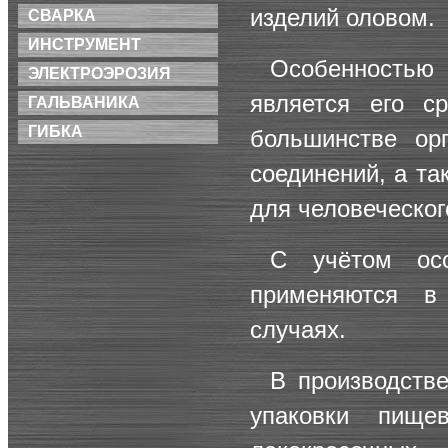
изделий оловом.
СВАРКА
ИНСТРУМЕНТ
Особенность
ЭЛЕКТРОЭРОЗИЯ
является его с
ГАЛЬВАНИКА
ГИБКА
большинстве орг
соединений, а та
для человеческог
С учётом осо
применяются в
случаях.
В производстве
упаковки пище