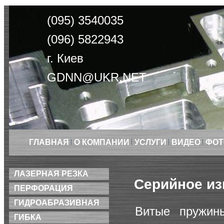
(095) 3540035
(096) 5822943
г. Киев
GDNN@UKR.NET
ГЛАВНАЯ
О КОМПАНИИ
УСЛУГИ
ВИДЕО
ФОТ
ЛАЗЕРНАЯ РЕЗКА
Серийное из
ПЕРФОРАЦИЯ
ГИДРОАБРАЗИВНАЯ
Витые пружины
ГИБКА