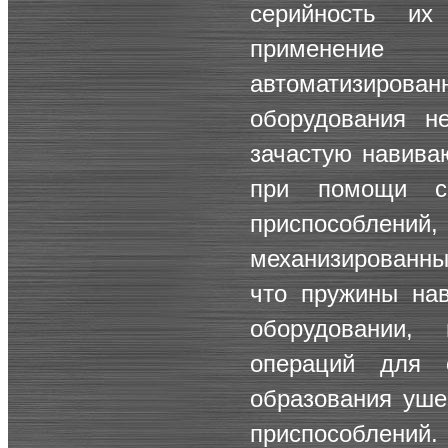
серийность и
применени
автоматизиров
оборудования н
зачастую навива
при помощи сп
приспособлени
механизированны
что пружины на
оборудовании,
операций для с
образования уше
приспособлений.