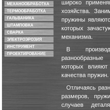
широко применя
МЕХАНООБРАБОТКА
хозяйства. Зани
ТЕРМООБРАБОТКА
ГАЛЬВАНИКА
пружины являютс
ШТАМПОВКА
которых зачасту
СВАРКА
механизма.
ЭЛЕКТРОЭРОЗИЯ
ИНСТРУМЕНТ
В производ
ПРОЕКТИРОВАНИЕ
разнообразные
которых влияют
качества пружин.
Отличаясь раз
размеров, пруж
случаев детал