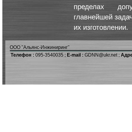
пределах доп
главнейшей задач
их изготовлении.
ООО "Альянс-Инжиниринг"
Телефон :
095-3540035 ;
E-mail :
GDNN@ukr.net ;
Адре