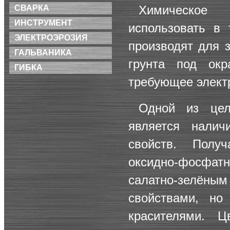
Химическое 
СВАРКА
ИНСТРУМЕНТ
использовать в 
ЭЛЕКТРОЭРОЗИЯ
производят для 
ГАЛЬВАНИКА
грунта под ок
ГИБКА
требующее элект
Одной из цел
является налич
свойств. Полу
оксидно-фосфат
салатно-зелёны
свойствами, но
красителями. Ц