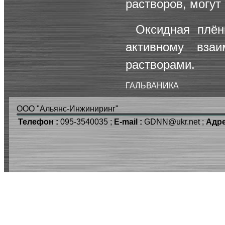
растворов, могут
Оксидная плён
активному вза
растворами.
ГАЛЬВАНИКА
ООО "Альянс-Инжиниринг"
Телефон :
095-3540035 ;
E-mail :
GDNN@ukr.net ;
Адре