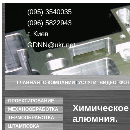
(095) 3540035
(096) 5822943
г. Киев
GDNN@ukr.net
ГЛАВНАЯ
О КОМПАНИИ
УСЛУГИ
ВИДЕО
ФОТ
ПРОЕКТИРОВАНИЕ
Химическое
МЕХАНООБРАБОТКА
алюмния.
ТЕРМООБРАБОТКА
ШТАМПОВКА