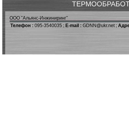
ТЕРМООБРАБОТ
ООО "Альянс-Инжиниринг"
Телефон :
095-3540035 ;
E-mail :
GDNN@ukr.net ;
Адре