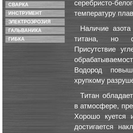
серебристо-белог
СВАРКА
температуру плав
ИНСТРУМЕНТ
ЭЛЕКТРОЭРОЗИЯ
Наличие азота
ГАЛЬВАНИКА
титана, но с
ГИБКА
Присутствие угл
обрабатываемост
Водород повыш
хрупкому разруш
Титан обладает
в атмосфере, пре
Хорошо куется и
достигается нак