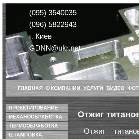
(095) 3540035
(096) 5822943
г. Киев
GDNN@ukr.net
ГЛАВНАЯ
О КОМПАНИИ
УСЛУГИ
ВИДЕО
ФОТ
ПРОЕКТИРОВАНИЕ
Отжиг титано
МЕХАНООБРАБОТКА
ТЕРМООБРАБОТКА
Отжиг титан
ШТАМПОВКА