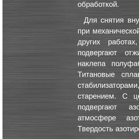
обработкой.
Для снятия вн
при механическо
других работах
подвергают отж
наклепа полуфа
Титановые спла
стабилизатор
старением. С ц
подвергают а
атмосфере азо
Твердость азотир