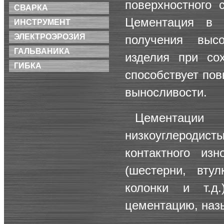
поверхностного 
СВАРКА
Цементация в 
ИНСТРУМЕНТ
ЭЛЕКТРОЭРОЗИЯ
получения выс
ГАЛЬВАНИКА
изделия при со
ГИБКА
способствует по
выносливости.
Цементаци
низкоуглеродист
контактного из
(шестерни, вту
колонки и т.д
цементацию, наз