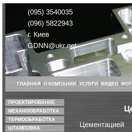
(095) 3540035
(096) 5822943
г. Киев
GDNN@ukr.net
ГЛАВНАЯ
О КОМПАНИИ
УСЛУГИ
ВИДЕО
ФОТ
ПРОЕКТИРОВАНИЕ
Ц
МЕХАНООБРАБОТКА
ТЕРМООБРАБОТКА
Цементацией
ШТАМПОВКА