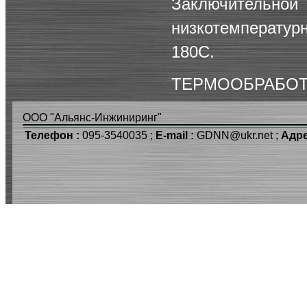
Заключител
низкотемператур
180С.
ТЕРМООБРАБОТ
ООО "Альянс-Инжиниринг"
Телефон :
095-3540035 ;
E-mail :
GDNN@ukr.net ;
Адре