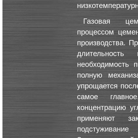
низкотемпературн
Газовая цем
процессом цемен
производства. П
длительность
необходимость п
полную механиз
упрощается посл
самое главно
концентрацию уг
применяют зак
подстуживани