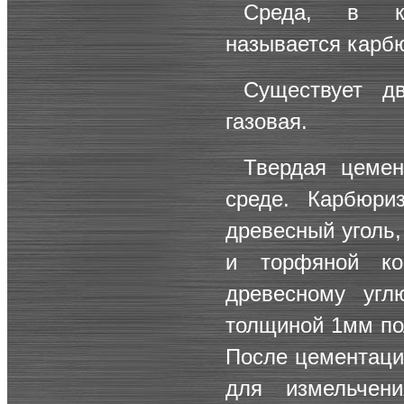
Среда, в ко
называется карб
Существует д
газовая.
Твердая цемен
среде. Карбюри
древесный уголь,
и торфяной ко
древесному угл
толщиной 1мм пол
После цементаци
для измельчен