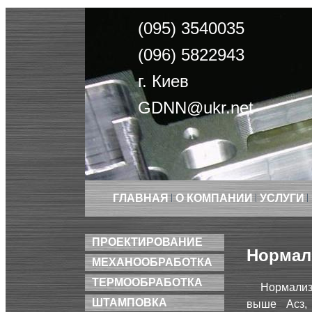
(095) 3540035
(096) 5822943
г. Киев
GDNN@ukr.net
ГЛАВНАЯ
О КОМПАНИИ
УСЛУГИ
ПРОЕКТИРОВАНИЕ
Нормал
МЕХАНООБРАБОТКА
ТЕРМООБРАБОТКА
Нормализ
ШТАМПОВКА
выше Асз,