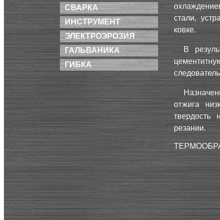
охлаждение
СВАРКА
стали, уст
ИНСТРУМЕНТ
ковке.
ЭЛЕКТРОЭРОЗИЯ
В резуль
ГАЛЬВАНИКА
цементитн
ГИБКА
следователь
Назначени
отжига низ
твердость 
резании.
ТЕРМООБР