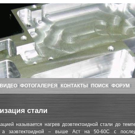
ВИДЕО
ФОТОГАЛЕРЕЯ
КОНТАКТЫ
ПОИСК
ФОРУМ
изация стали
ацией называется нагрев доэвтектоидной стали до темп
 а заэвтектоидной – выше Аст на 50-60С с после