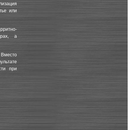
лизация
тье или
рритно-
рах, а
. Вместо
ультате
сти при