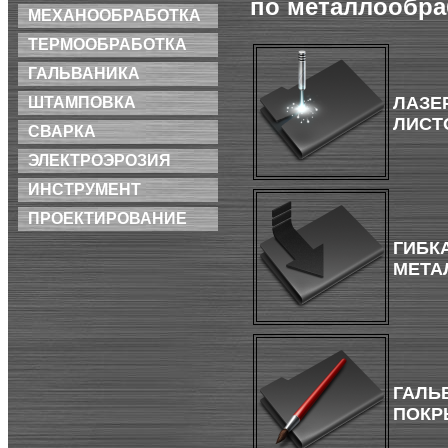
по металлообраб
МЕХАНООБРАБОТКА
ТЕРМООБРАБОТКА
ГАЛЬВАНИКА
ЛАЗЕ
ШТАМПОВКА
ЛИСТ
СВАРКА
ЭЛЕКТРОЭРОЗИЯ
ИНСТРУМЕНТ
ПРОЕКТИРОВАНИЕ
ГИБК
МЕТА
ГАЛЬ
ПОКР