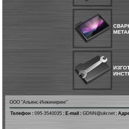
СВАР
МЕТА
ИЗГО
ИНСТ
ООО "Альянс-Инжиниринг"
Телефон :
095-3540035 ;
E-mail :
GDNN@ukr.net ;
Адре