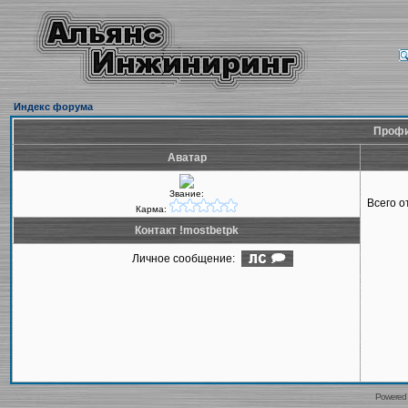
Индекс форума
Профи
Аватар
Звание:
Всего 
Карма:
Контакт !mostbetpk
Личное сообщение:
Powered