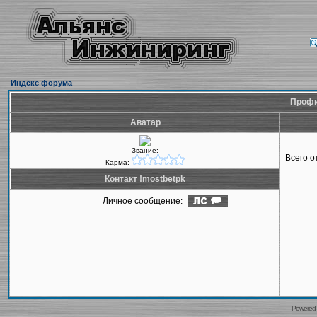
Индекс форума
Профи
Аватар
Звание:
Всего 
Карма:
Контакт !mostbetpk
Личное сообщение:
Powered