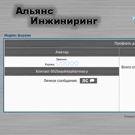
Индекс форума
Профиль дл
Аватар
Звание:
Карма:
Всего 
Контакт 002laquintapharmacy
Личное сообщение:
Powered