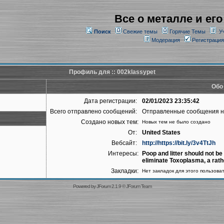
Все о металле и его
Поиск
Свежие темы
Горячие Темы
У
Модерация
Регистрация
Профиль для :: 002klassypet
Обо
Дата регистрации:
02/01/2023 23:35:42
Всего отправлено сообщений:
Отправленные сообщения 
Создано новых тем:
Новых тем не было создано
От:
United States
Вебсайт:
http://https://bit.ly/3v4TtJh
Интересы:
Poop and litter should not 
eliminate Toxoplasma, a rat
Закладки:
Нет закладок для этого пользова
Powered by
JForum 2.1.9
©
JForum Team