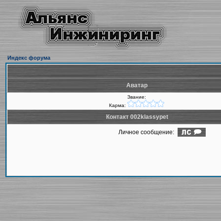
Индекс форума
Аватар
Звание:
Карма:
Контакт 002klassypet
Личное сообщение: