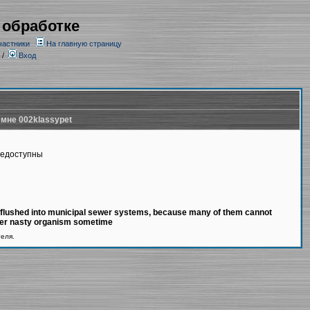
 обработке
частники
На главную страницу
/
Вход
 мне 002klassypet
недоступны
be flushed into municipal sewer systems, because many of them cannot
her nasty organism sometime
теля.