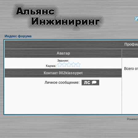
Индекс форума
Профил
Аватар
Звание:
Карма:
Всего 
Контакт 002klassypet
Личное сообщение:
Powered