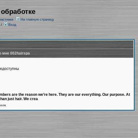
 обработке
частники
На главную страницу
/
Вход
о мне 002hairspa
недоступны
bers are the reason we’re here. They are our everything. Our purpose. At
han just hair. We crea
теля.