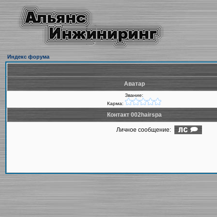
Индекс форума
Аватар
Звание:
Карма:
Контакт 002hairspa
Личное сообщение: