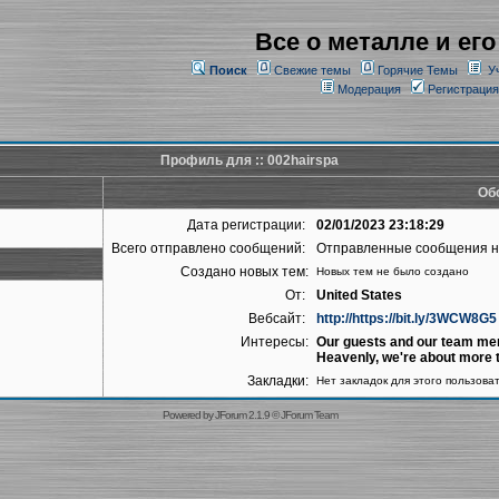
Все о металле и его
Поиск
Свежие темы
Горячие Темы
У
Модерация
Регистрация
Профиль для :: 002hairspa
Об
Дата регистрации:
02/01/2023 23:18:29
Всего отправлено сообщений:
Отправленные сообщения 
Создано новых тем:
Новых тем не было создано
От:
United States
Вебсайт:
http://https://bit.ly/3WCW8G5
Интересы:
Our guests and our team mem
Heavenly, we're about more t
Закладки:
Нет закладок для этого пользова
Powered by
JForum 2.1.9
©
JForum Team