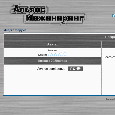
Индекс форума
Профи
Аватар
Звание:
Карма:
Всего 
Контакт 002hairspa
Личное сообщение:
Powered