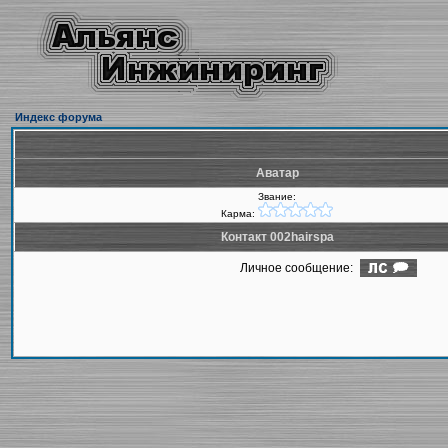
Индекс форума
Аватар
Звание:
Карма:
Контакт 002hairspa
Личное сообщение: