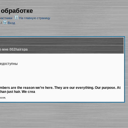
 обработке
частники
На главную страницу
/
Вход
о мне 002hairspa
недоступны
bers are the reason we’re here. They are our everything. Our purpose. At
han just hair. We crea
теля.