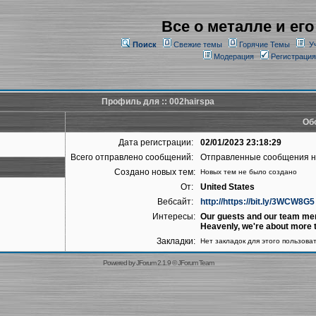
Все о металле и его
Поиск
Свежие темы
Горячие Темы
У
Модерация
Регистрация
Профиль для :: 002hairspa
Об
Дата регистрации:
02/01/2023 23:18:29
Всего отправлено сообщений:
Отправленные сообщения 
Создано новых тем:
Новых тем не было создано
От:
United States
Вебсайт:
http://https://bit.ly/3WCW8G5
Интересы:
Our guests and our team mem
Heavenly, we're about more t
Закладки:
Нет закладок для этого пользова
Powered by
JForum 2.1.9
©
JForum Team