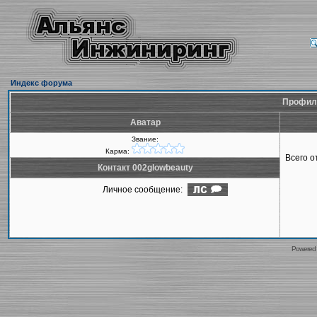
Индекс форума
Профиль
Аватар
Звание:
Карма:
Всего 
Контакт 002glowbeauty
Личное сообщение:
Powered