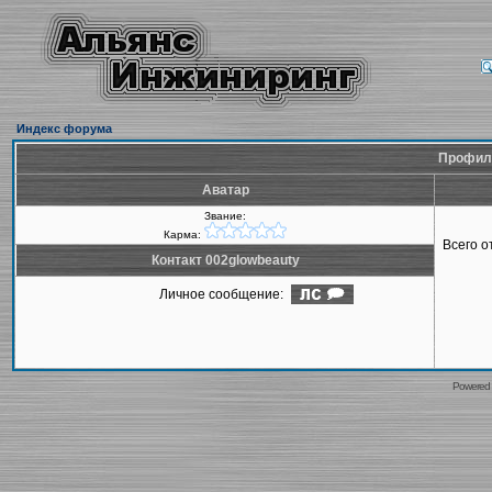
Индекс форума
Профиль
Аватар
Звание:
Карма:
Всего 
Контакт 002glowbeauty
Личное сообщение:
Powered