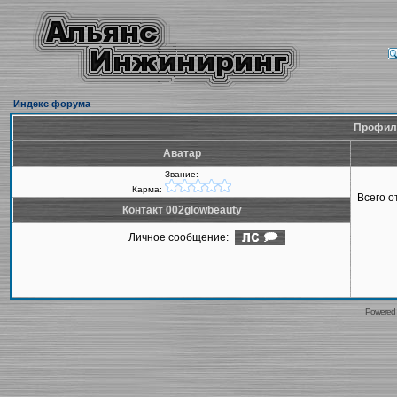
Индекс форума
Профиль
Аватар
Звание:
Карма:
Всего 
Контакт 002glowbeauty
Личное сообщение:
Powered