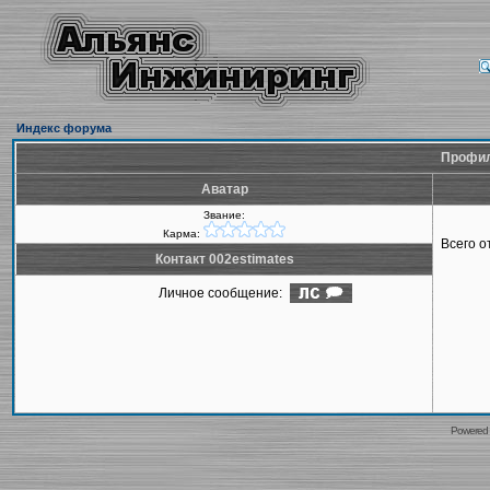
Индекс форума
Профил
Аватар
Звание:
Карма:
Всего 
Контакт 002estimates
Личное сообщение:
Powered