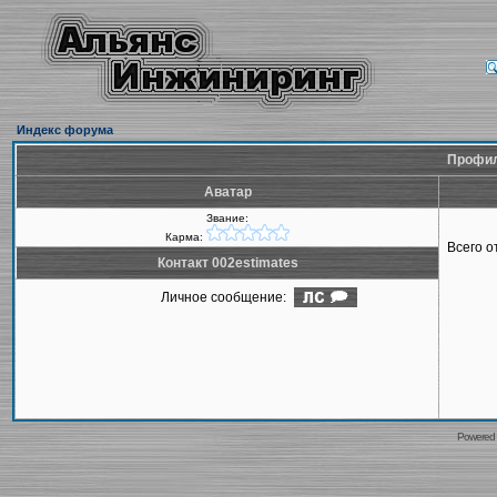
Индекс форума
Профил
Аватар
Звание:
Карма:
Всего 
Контакт 002estimates
Личное сообщение:
Powered