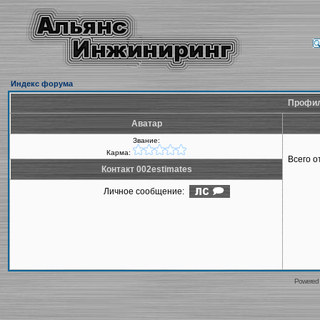
Индекс форума
Профил
Аватар
Звание:
Карма:
Всего 
Контакт 002estimates
Личное сообщение:
Powered