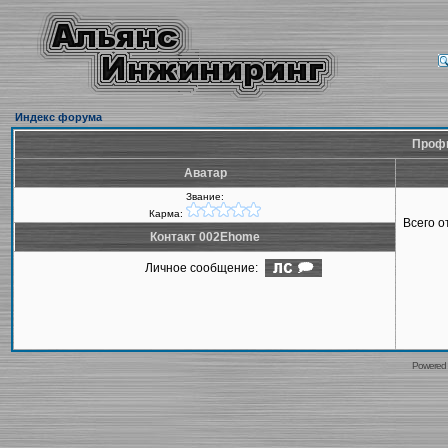
Индекс форума
Профи
Аватар
Звание:
Карма:
Всего 
Контакт 002Ehome
Личное сообщение:
Powered