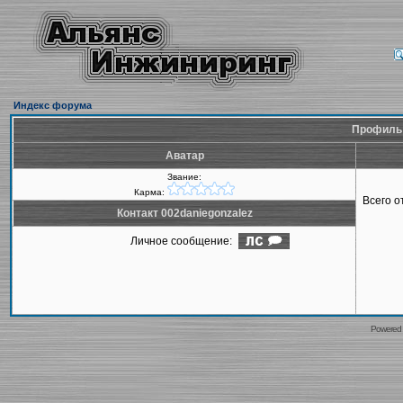
Индекс форума
Профиль 
Аватар
Звание:
Карма:
Всего 
Контакт 002daniegonzalez
Личное сообщение:
Powered