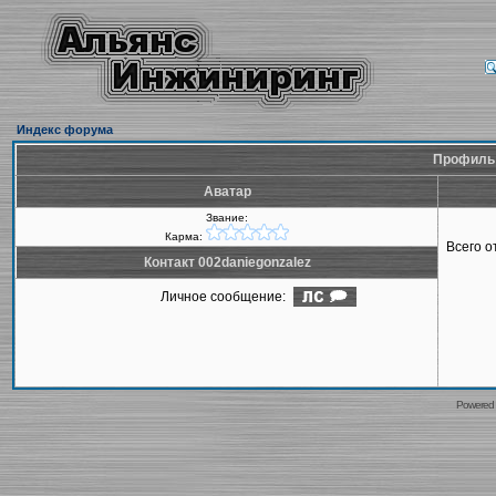
Индекс форума
Профиль 
Аватар
Звание:
Карма:
Всего 
Контакт 002daniegonzalez
Личное сообщение:
Powered