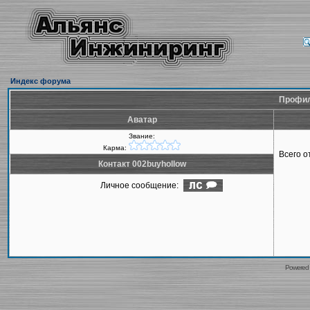
Индекс форума
Профил
Аватар
Звание:
Карма:
Всего 
Контакт 002buyhollow
Личное сообщение:
Powered