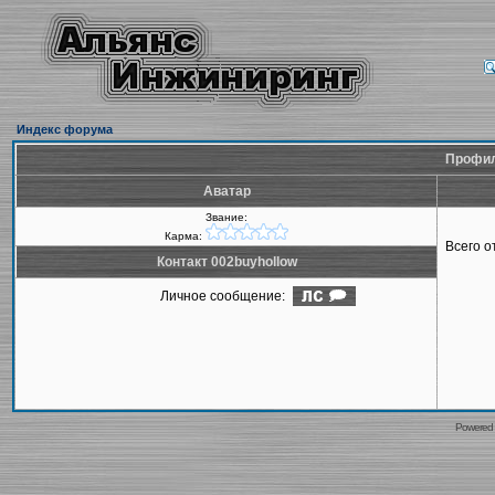
Индекс форума
Профил
Аватар
Звание:
Карма:
Всего 
Контакт 002buyhollow
Личное сообщение:
Powered