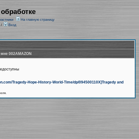
 обработке
частники
На главную страницу
/
Вход
 мне 002AMAZON
недоступны
azon.com/Tragedy-Hope-History-World-Time/dp/094500110X]Tragedy and
теля.