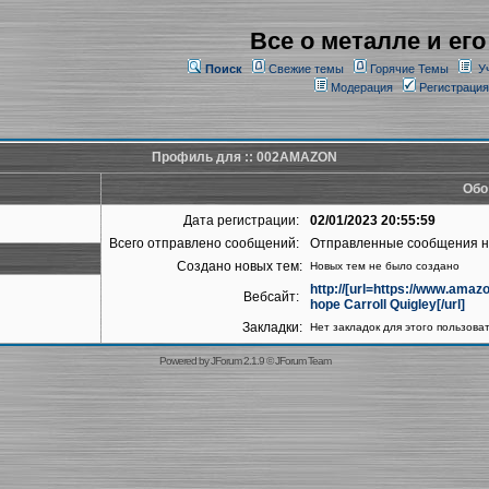
Все о металле и его
Поиск
Свежие темы
Горячие Темы
У
Модерация
Регистрация
Профиль для :: 002AMAZON
Обо
Дата регистрации:
02/01/2023 20:55:59
Всего отправлено сообщений:
Отправленные сообщения 
Создано новых тем:
Новых тем не было создано
http://[url=https://www.am
Вебсайт:
hope Carroll Quigley[/url]
Закладки:
Нет закладок для этого пользова
Powered by
JForum 2.1.9
©
JForum Team