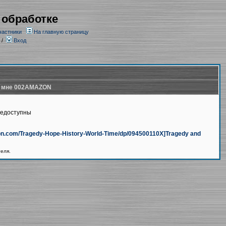
 обработке
частники
На главную страницу
/
Вход
 мне 002AMAZON
недоступны
azon.com/Tragedy-Hope-History-World-Time/dp/094500110X]Tragedy and
теля.