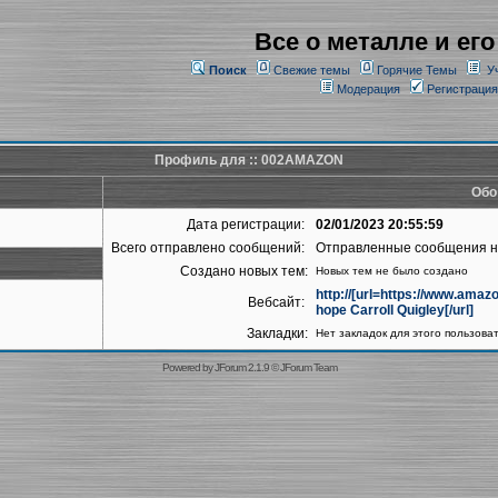
Все о металле и его
Поиск
Свежие темы
Горячие Темы
У
Модерация
Регистрация
Профиль для :: 002AMAZON
Обо
Дата регистрации:
02/01/2023 20:55:59
Всего отправлено сообщений:
Отправленные сообщения 
Создано новых тем:
Новых тем не было создано
http://[url=https://www.am
Вебсайт:
hope Carroll Quigley[/url]
Закладки:
Нет закладок для этого пользова
Powered by
JForum 2.1.9
©
JForum Team