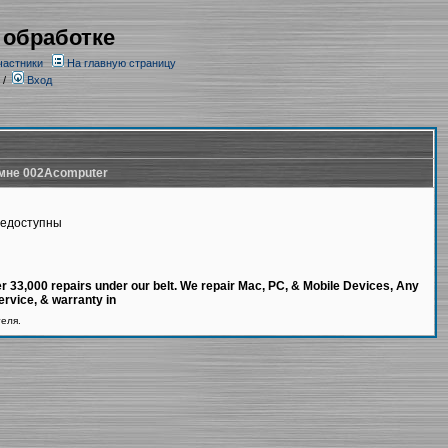
 обработке
частники
На главную страницу
/
Вход
мне 002Acomputer
недоступны
r 33,000 repairs under our belt. We repair Mac, PC, & Mobile Devices, Any
rvice, & warranty in
теля.