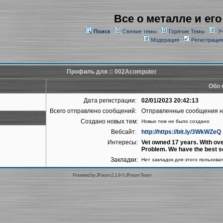
Все о металле и его
Поиск
Свежие темы
Горячие Темы
У
Модерация
Регистрация
Профиль для :: 002Acomputer
Обо 
Дата регистрации:
02/01/2023 20:42:13
Всего отправлено сообщений:
Отправленные сообщения 
Создано новых тем:
Новых тем не было создано
Вебсайт:
http://https://bit.ly/3WkWZeQ
Интересы:
Vet owned 17 years. With ove
Problem. We have the best se
Закладки:
Нет закладок для этого пользова
Powered by
JForum 2.1.9
©
JForum Team