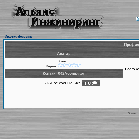
Индекс форума
Профиль
Аватар
Звание:
Карма:
Всего 
Контакт 002Acomputer
Личное сообщение:
Powered