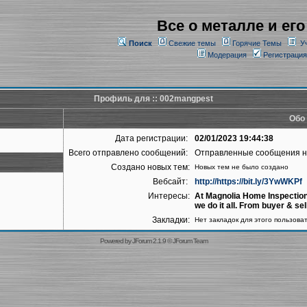
Все о металле и его
Поиск
Свежие темы
Горячие Темы
У
Модерация
Регистрация
Профиль для :: 002mangpest
Обо
Дата регистрации:
02/01/2023 19:44:38
Всего отправлено сообщений:
Отправленные сообщения 
Создано новых тем:
Новых тем не было создано
Вебсайт:
http://https://bit.ly/3YwWKPf
Интересы:
At Magnolia Home Inspection
we do it all. From buyer & sel
Закладки:
Нет закладок для этого пользова
Powered by
JForum 2.1.9
©
JForum Team