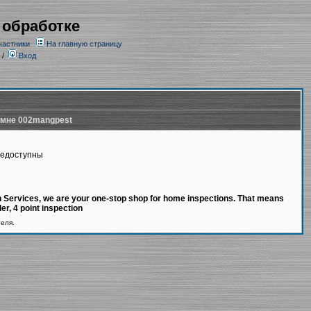
 обработке
частники
На главную страницу
/
Вход
 мне 002mangpest
недоступны
 Services, we are your one-stop shop for home inspections. That means
ler, 4 point inspection
теля.