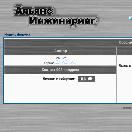
Индекс форума
Профил
Аватар
Звание:
Карма:
Всего 
Контакт 002mangpest
Личное сообщение:
Powered