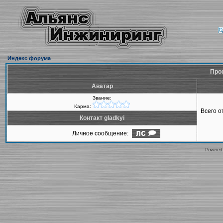
Индекс форума
Проф
Аватар
Звание:
Карма:
Всего 
Контакт gladkyi
Личное сообщение:
Powered