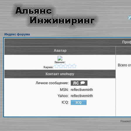
Индекс форума
Проф
Аватар
Звание:
Всего 
Карма:
Контакт unohupy
Личное сообщение:
MSN:
reflectivemirth
Yahoo:
reflectivemirth
ICQ:
Powered