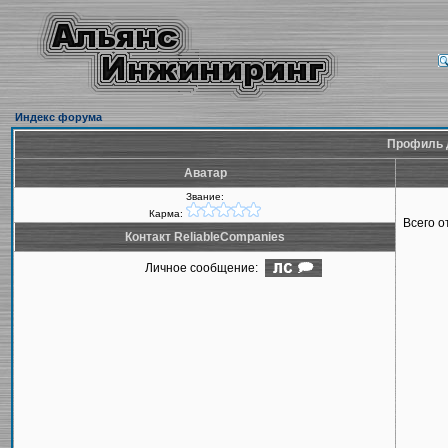
Индекс форума
Профиль д
Аватар
Звание:
Карма:
Всего 
Контакт ReliableCompanies
Личное сообщение: