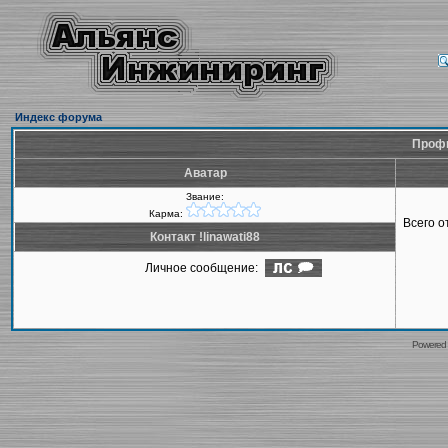
Индекс форума
Профил
Аватар
Звание:
Карма:
Всего 
Контакт !linawati88
Личное сообщение:
Powered